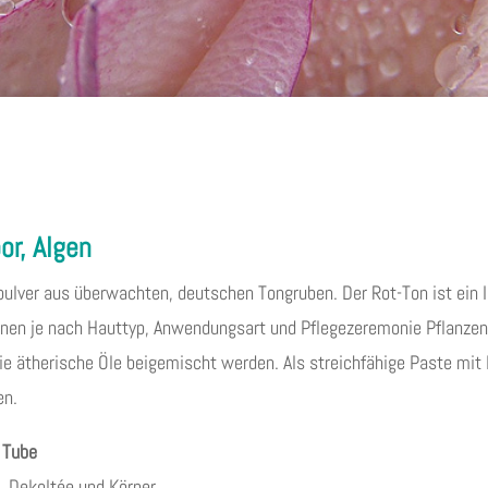
or, Algen
ulver aus überwachten, deutschen Tongruben. Der Rot-Ton ist ein 
nnen je nach Hauttyp, Anwendungsart und Pflegezeremonie Pflanze
ie ätherische Öle beigemischt werden. Als streichfähige Paste mit
en.
r Tube
, Dekoltée und Körper.