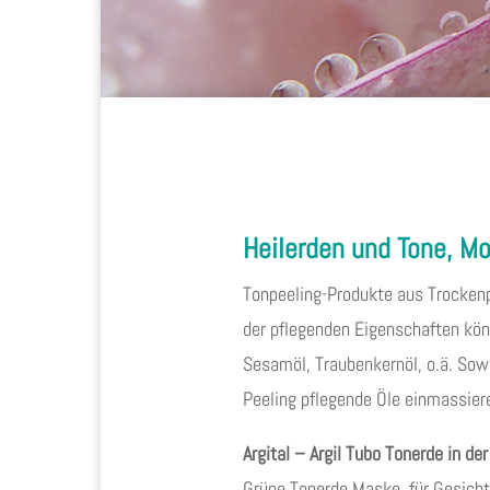
Heilerden und Tone, Mo
Tonpeeling-Produkte aus Trockenp
der pflegenden Eigenschaften kö
Sesamöl, Traubenkernöl, o.ä. Sow
Peeling pflegende Öle einmassier
Argital – Argil Tubo Tonerde in de
Grüne Tonerde Maske, für Gesicht