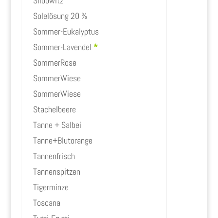
Slibowitz
Solelösung 20 %
Sommer-Eukalyptus
Sommer-Lavendel
*
SommerRose
SommerWiese
SommerWiese
Stachelbeere
Tanne + Salbei
Tanne+Blutorange
Tannenfrisch
Tannenspitzen
Tigerminze
Toscana