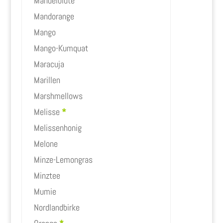
Mandelblüte
Mandorange
Mango
Mango-Kumquat
Maracuja
Marillen
Marshmellows
Melisse
*
Melissenhonig
Melone
Minze-Lemongras
Minztee
Mumie
Nordlandbirke