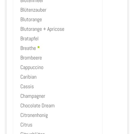
Blütenmeer
Blütenzauber
Blutorange
Blutorange + Apricose
Bratapfel
Breathe
*
Brombeere
Cappuccino
Caribian
Cassis
Champagner
Chocolate Dream
Citronenhonig
Citrus