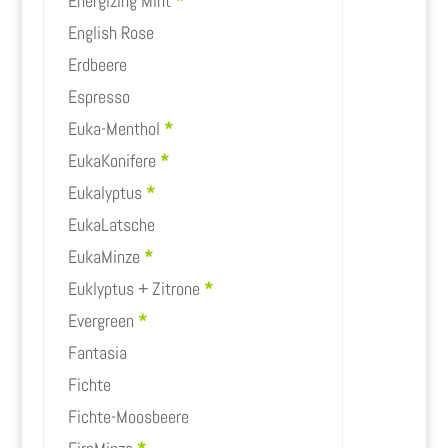
Energizing Mint
*
English Rose
Erdbeere
Espresso
Euka-Menthol
*
EukaKonifere
*
Eukalyptus
*
EukaLatsche
EukaMinze
*
Euklyptus + Zitrone
*
Evergreen
*
Fantasia
Fichte
Fichte-Moosbeere