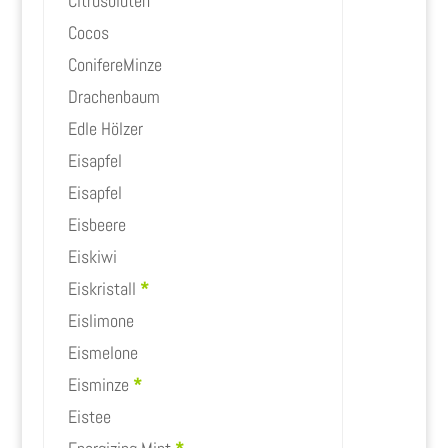
Citrusblüten
Cocos
ConifereMinze
Drachenbaum
Edle Hölzer
Eisapfel
Eisapfel
Eisbeere
Eiskiwi
Eiskristall
*
Eislimone
Eismelone
Eisminze
*
Eistee