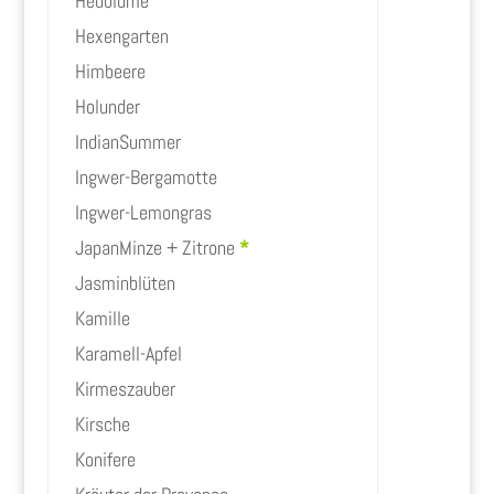
Heublume
Hexengarten
Himbeere
Holunder
IndianSummer
Ingwer-Bergamotte
Ingwer-Lemongras
JapanMinze + Zitrone
*
Jasminblüten
Kamille
Karamell-Apfel
Kirmeszauber
Kirsche
Konifere